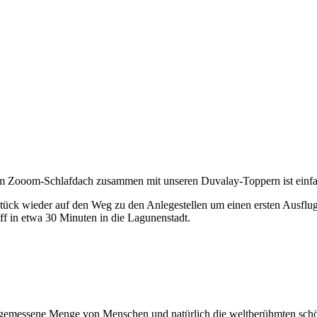
rem Zooom-Schlafdach zusammen mit unseren Duvalay-Toppern ist einfac
ck wieder auf den Weg zu den Anlegestellen um einen ersten Ausflug 
f in etwa 30 Minuten in die Lagunenstadt.
ne angemessene Menge von Menschen und natürlich die weltberühmten s