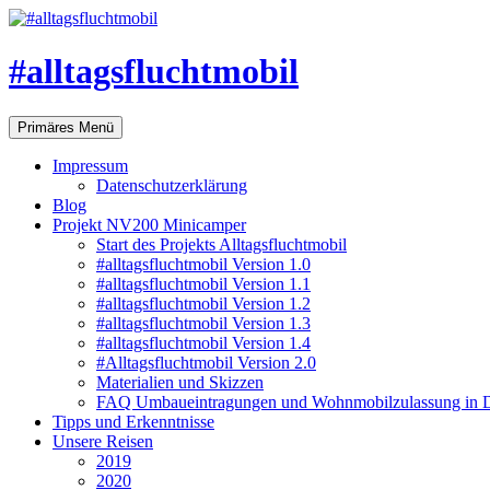
#alltagsfluchtmobil
Suchen
Zum
Primäres Menü
Inhalt
springen
Impressum
Datenschutzerklärung
Blog
Projekt NV200 Minicamper
Start des Projekts Alltagsfluchtmobil
#alltagsfluchtmobil Version 1.0
#alltagsfluchtmobil Version 1.1
#alltagsfluchtmobil Version 1.2
#alltagsfluchtmobil Version 1.3
#alltagsfluchtmobil Version 1.4
#Alltagsfluchtmobil Version 2.0
Materialien und Skizzen
FAQ Umbaueintragungen und Wohnmobilzulassung in D
Tipps und Erkenntnisse
Unsere Reisen
2019
2020