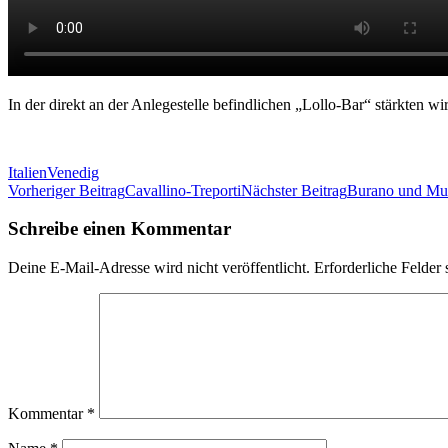
In der direkt an der Anlegestelle befindlichen „Lollo-Bar“ stärkten 
Italien
Venedig
Beitrags-
Vorheriger Beitrag
Cavallino-Treporti
Nächster Beitrag
Burano und Mu
Navigation
Schreibe einen Kommentar
Deine E-Mail-Adresse wird nicht veröffentlicht.
Erforderliche Felder 
Kommentar
*