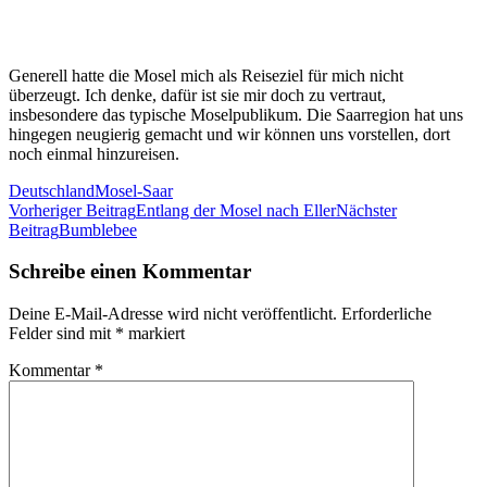
Generell hatte die Mosel mich als Reiseziel für mich nicht
überzeugt. Ich denke, dafür ist sie mir doch zu vertraut,
insbesondere das typische Moselpublikum. Die Saarregion hat uns
hingegen neugierig gemacht und wir können uns vorstellen, dort
noch einmal hinzureisen.
Deutschland
Mosel-Saar
Beitrags-
Vorheriger Beitrag
Entlang der Mosel nach Eller
Nächster
Beitrag
Bumblebee
Navigation
Schreibe einen Kommentar
Deine E-Mail-Adresse wird nicht veröffentlicht.
Erforderliche
Felder sind mit
*
markiert
Kommentar
*