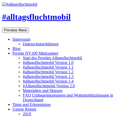
#alltagsfluchtmobil
Suchen
Zum
Primäres Menü
Inhalt
springen
Impressum
Datenschutzerklärung
Blog
Projekt NV200 Minicamper
Start des Projekts Alltagsfluchtmobil
#alltagsfluchtmobil Version 1.0
#alltagsfluchtmobil Version 1.1
#alltagsfluchtmobil Version 1.2
#alltagsfluchtmobil Version 1.3
#alltagsfluchtmobil Version 1.4
#Alltagsfluchtmobil Version 2.0
Materialien und Skizzen
FAQ Umbaueintragungen und Wohnmobilzulassung in
Deutschland
Tipps und Erkenntnisse
Unsere Reisen
2019