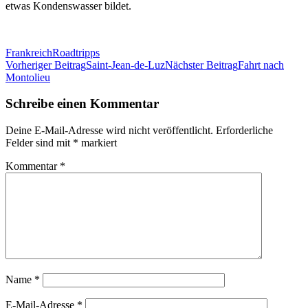
etwas Kondenswasser bildet.
Frankreich
Roadtripps
Beitrags-
Vorheriger Beitrag
Saint-Jean-de-Luz
Nächster Beitrag
Fahrt nach
Montolieu
Navigation
Schreibe einen Kommentar
Deine E-Mail-Adresse wird nicht veröffentlicht.
Erforderliche
Felder sind mit
*
markiert
Kommentar
*
Name
*
E-Mail-Adresse
*