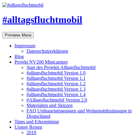
#alltagsfluchtmobil
Suchen
Zum
Primäres Menü
Inhalt
springen
Impressum
Datenschutzerklärung
Blog
Projekt NV200 Minicamper
Start des Projekts Alltagsfluchtmobil
#alltagsfluchtmobil Version 1.0
#alltagsfluchtmobil Version 1.1
#alltagsfluchtmobil Version 1.2
#alltagsfluchtmobil Version 1.3
#alltagsfluchtmobil Version 1.4
#Alltagsfluchtmobil Version 2.0
Materialien und Skizzen
FAQ Umbaueintragungen und Wohnmobilzulassung in
Deutschland
Tipps und Erkenntnisse
Unsere Reisen
2019