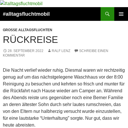
Suchen
#alltagsfluchtmobil
ZUM
PRIMÄR
INHALT
MENÜ
GROSSE ALLTAGSFLUCHTEN
SPRINGEN
RÜCKREISE
28. SEPTEMBER 2022
RALF LENZ
SCHREIBE EINEN
KOMMENTAR
Die Nacht verlief wieder ruhig. Diesmal waren wir rechtzeitig
genug auf um das nächstgelegene Waschhaus vor der 8:00
Reinigung zu besuchen und kehrten so frisch und munter für
die Rückfahrt nach Hause wieder am Camper an. Während
des Abends reiste uns gegenüber noch eine Berner Familie
an deren ältester Sohn durch sehr lautes rumschreien, das
von den Eltern nur halbherzig versucht wurde einzustellen,
für eine lautstarke “Unterhaltung” sorgte. Nur gut, dass wir
heute abreisten.