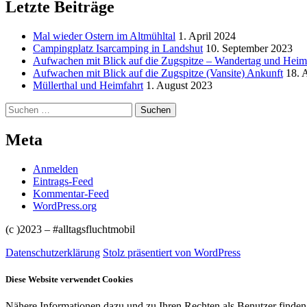
Letzte Beiträge
Mal wieder Ostern im Altmühltal
1. April 2024
Campingplatz Isarcamping in Landshut
10. September 2023
Aufwachen mit Blick auf die Zugspitze – Wandertag und Heim
Aufwachen mit Blick auf die Zugspitze (Vansite) Ankunft
18. 
Müllerthal und Heimfahrt
1. August 2023
Suchen
nach:
Meta
Anmelden
Eintrags-Feed
Kommentar-Feed
WordPress.org
(c )2023 – #alltagsfluchtmobil
Datenschutzerklärung
Stolz präsentiert von WordPress
Diese Website verwendet Cookies
Nähere Informationen dazu und zu Ihren Rechten als Benutzer finden 