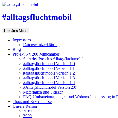
#alltagsfluchtmobil
Suchen
Zum
Primäres Menü
Inhalt
springen
Impressum
Datenschutzerklärung
Blog
Projekt NV200 Minicamper
Start des Projekts Alltagsfluchtmobil
#alltagsfluchtmobil Version 1.0
#alltagsfluchtmobil Version 1.1
#alltagsfluchtmobil Version 1.2
#alltagsfluchtmobil Version 1.3
#alltagsfluchtmobil Version 1.4
#Alltagsfluchtmobil Version 2.0
Materialien und Skizzen
FAQ Umbaueintragungen und Wohnmobilzulassung in D
Tipps und Erkenntnisse
Unsere Reisen
2019
2020