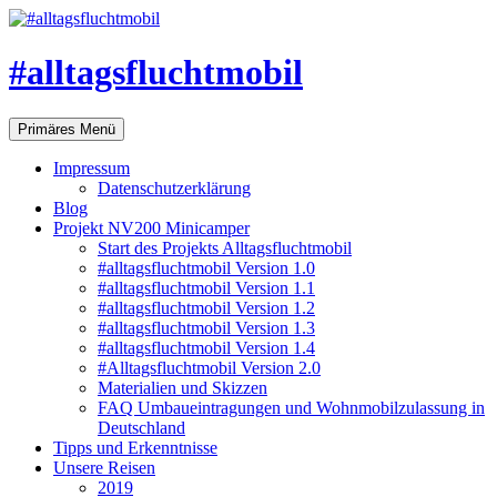
#alltagsfluchtmobil
Suchen
Zum
Primäres Menü
Inhalt
springen
Impressum
Datenschutzerklärung
Blog
Projekt NV200 Minicamper
Start des Projekts Alltagsfluchtmobil
#alltagsfluchtmobil Version 1.0
#alltagsfluchtmobil Version 1.1
#alltagsfluchtmobil Version 1.2
#alltagsfluchtmobil Version 1.3
#alltagsfluchtmobil Version 1.4
#Alltagsfluchtmobil Version 2.0
Materialien und Skizzen
FAQ Umbaueintragungen und Wohnmobilzulassung in
Deutschland
Tipps und Erkenntnisse
Unsere Reisen
2019