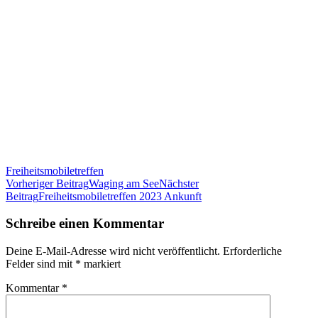
Freiheitsmobiletreffen
Beitrags-
Vorheriger Beitrag
Waging am See
Nächster
Beitrag
Freiheitsmobiletreffen 2023 Ankunft
Navigation
Schreibe einen Kommentar
Deine E-Mail-Adresse wird nicht veröffentlicht.
Erforderliche
Felder sind mit
*
markiert
Kommentar
*